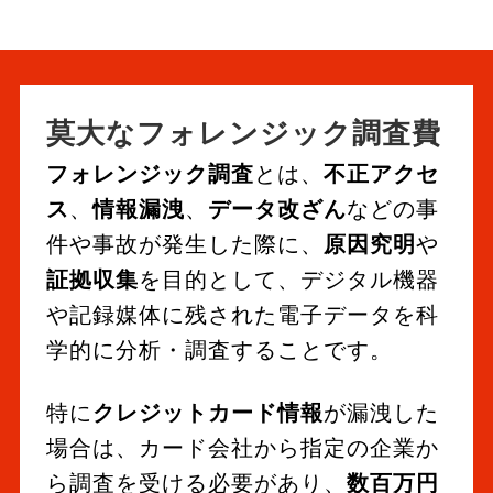
莫大なフォレンジック調査費
フォレンジック調査
とは、
不正アクセ
ス
、
情報漏洩
、
データ改ざん
などの事
件や事故が発生した際に、
原因究明
や
証拠収集
を目的として、デジタル機器
や記録媒体に残された電子データを科
学的に分析・調査することです。
特に
クレジットカード情報
が漏洩した
場合は、カード会社から指定の企業か
ら調査を受ける必要があり、
数百万円