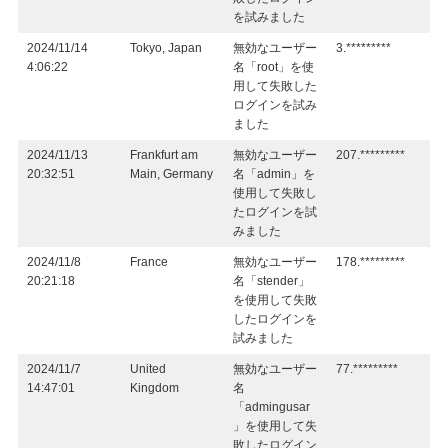
を試みました
2024/11/14
Tokyo, Japan
無効なユーザー
3.*********
4:06:22
名「root」を使
用して失敗した
ログインを試み
ました
2024/11/13
Frankfurt am
無効なユーザー
207.*********
20:32:51
Main, Germany
名「admin」を
使用して失敗し
たログインを試
みました
2024/11/8
France
無効なユーザー
178.*********
20:21:18
名「stender」
を使用して失敗
したログインを
試みました
2024/11/7
United
無効なユーザー
77.*********
14:47:01
Kingdom
名
「admingusar
」を使用して失
敗したログイン