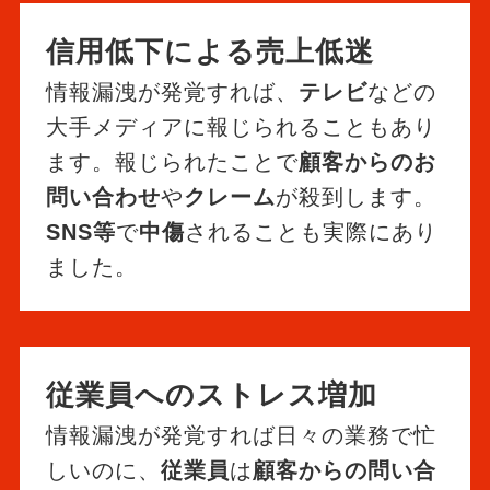
信用低下による売上低迷
情報漏洩が発覚すれば、
テレビ
などの
大手メディアに報じられることもあり
ます。報じられたことで
顧客からのお
問い合わせ
や
クレーム
が殺到します。
SNS等
で
中傷
されることも実際にあり
ました。
従業員へのストレス増加
情報漏洩が発覚すれば日々の業務で忙
しいのに、
従業員
は
顧客からの問い合